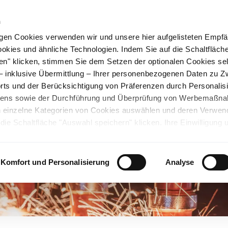
n
gen Cookies verwenden wir und unsere hier aufgelisteten Empf
ookies und ähnliche Technologien. Indem Sie auf die Schaltfläche
Nexigen®
Nachhaltigkeit
Standorte
K
en" klicken, stimmen Sie dem Setzen der optionalen Cookies se
 – inklusive Übermittlung – Ihrer personenbezogenen Daten zu 
ts und der Berücksichtigung von Präferenzen durch Personalisi
tens sowie der Durchführung und Überprüfung von Werbemaßn
ch einzelne Kategorien von Cookies auswählen und deren Verwe
ie Schaltfläche "Auswahl speichern" klicken. Ihre Einwilligung 
unsicheren Drittländern. Wir weisen auf ein nicht mit der EU verg
chen Ländern hin. Es besteht u.a. das Risiko, dass dortige Behö
ifen können und Ihre Datenschutzrechte eingeschränkt sind. Wei
Komfort und Personalisierung
Analyse
deten Cookies und ähnlichen Technologien sowie zur Verarbeitu
 z.B. zu den verarbeiteten Daten, den Speicherdauern und den
ie durch Anklicken von "Details zeigen" oder durch Aufrufen
ärung
, die am Ende der Webseite verlinkt ist, wählen und finden
llungen oder wenn Sie die Schaltfläche "Alle optionalen Cookie