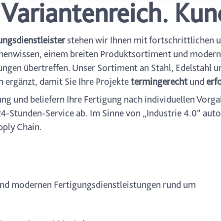
Variantenreich. Kun
icherweise einige Funktionen der Website nicht mehr zur Verfüg
ederzeit mit Wirkung für die Zukunft in unserer Datenschutzerklä
nschutz-Symbols am Ende der Seite widerrufen.
ungsdienstleister
stehen wir Ihnen mit fortschrittlichen 
henwissen, einem breiten Produktsortiment und modernst
ngen übertreffen. Unser Sortiment an Stahl, Edelstahl 
n ergänzt, damit Sie Ihre Projekte
termingerecht
und
erf
 und beliefern Ihre Fertigung nach individuellen Vorga
4-Stunden-Service ab. Im Sinne von „Industrie 4.0“ auto
pply Chain.
und modernen Fertigungsdienstleistungen rund um