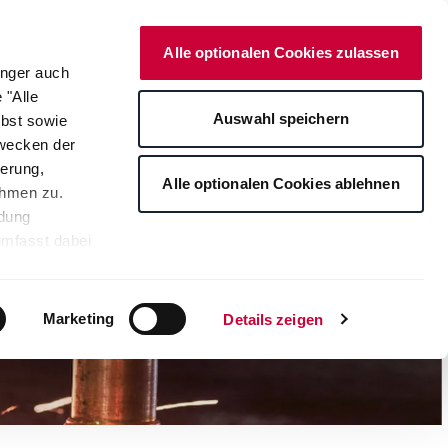
Onlineshop
Alle optionalen Cookies zulassen
änger auch
 "Alle
arriere
Newsroom
Auswahl speichern
lbst sowie
Zwecken der
erung,
Alle optionalen Cookies ablehnen
ahmen zu.
ndung
umfasst dabei
leichbares
rden auf die
tere
Marketing
Details zeigen
ng Ihrer
. Je nach den
s ablehnen"