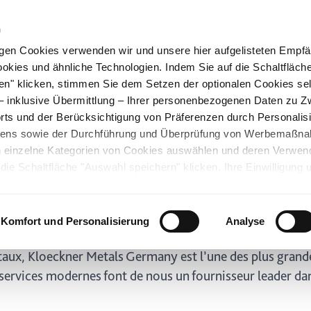
n
gen Cookies verwenden wir und unsere hier aufgelisteten Empf
ookies und ähnliche Technologien. Indem Sie auf die Schaltfläche
Nexigen®
Nachhaltigkeit
Standorte
K
en" klicken, stimmen Sie dem Setzen der optionalen Cookies se
 – inklusive Übermittlung – Ihrer personenbezogenen Daten zu 
ts und der Berücksichtigung von Präferenzen durch Personalisi
st en permanence à 
tens sowie der Durchführung und Überprüfung von Werbemaßn
ch einzelne Kategorien von Cookies auswählen und deren Verwe
ie Schaltfläche "Auswahl speichern" klicken. Ihre Einwilligung 
os clients et nos fournisseurs afin d’offrir dans le sect
unsicheren Drittländern. Wir weisen auf ein nicht mit der EU verg
nde les frontières nationales. C’est pourquoi Kloeckner
chen Ländern hin. Es besteht u.a. das Risiko, dass dortige Behö
i. Cette démarche nous permet à la fois de consolider
ifen können und Ihre Datenschutzrechte eingeschränkt sind. Wei
Komfort und Personalisierung
Analyse
deten Cookies und ähnlichen Technologien sowie zur Verarbeitu
 z.B. zu den verarbeiteten Daten, den Speicherdauern und den
métaux, Kloeckner Metals Germany est l’une des plus gran
ie durch Anklicken von "Details zeigen" oder durch Aufrufen
e services modernes font de nous un fournisseur leader d
ärung
, die am Ende der Webseite verlinkt ist, wählen und finden
llungen oder wenn Sie die Schaltfläche "Alle optionalen Cookie