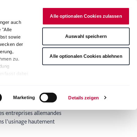
Onlineshop
Alle optionalen Cookies zulassen
änger auch
 "Alle
arriere
Newsroom
Auswahl speichern
lbst sowie
Zwecken der
erung,
vos côtés
Alle optionalen Cookies ablehnen
ahmen zu.
ndung
umfasst dabei
eur de la métallurgie des
leichbares
 Metals Germany accepte
rden auf die
 des relations anciennes
tere
Marketing
Details zeigen
ng Ihrer
des entreprises allemandes
ans l’usinage hautement
. Je nach den
s ablehnen"