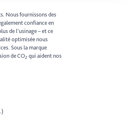
ung. Sie
rung oder
ts. Nous fournissons des
 également confiance en
us de l’usinage – et ce
ualité optimisée nous
fices. Sous la marque
ssion de CO
qui aident nos
2
.)