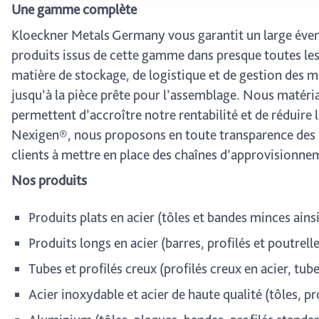
wählen, stehen Ihnen mögl
Une gamme complète
können Ihre Einwilligung j
Kloeckner Metals Germany vous garantit un large éven
durch Anklicken des Date
produits issus de cette gamme dans presque toutes le
matière de stockage, de logistique et de gestion des m
jusqu’à la pièce prête pour l’assemblage. Nous matérial
permettent d’accroître notre rentabilité et de réduire l
Nexigen®, nous proposons en toute transparence des ma
clients à mettre en place des chaînes d’approvisionne
Nos produits
Produits plats en acier (tôles et bandes minces ainsi
Produits longs en acier (barres, profilés et poutrelle
Tubes et profilés creux (profilés creux en acier, tub
Acier inoxydable et acier de haute qualité (tôles, pr