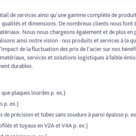
icherweise einige Funktionen der Website nicht mehr zur Verfüg
ederzeit mit Wirkung für die Zukunft in unserer Datenschutzerklä
tail de services ainsi qu’une gamme complète de produi
nschutz-Symbols am Ende der Seite widerrufen.
s qualités et dimensions. De nombreux clients nous font
atériaux. Nous nous chargeons également et de plus en pl
isons ainsi notre vision : nos produits et services à la q
’impact de la fluctuation des prix de l’acier sur nos béné
tériaux, services et solutions logistiques à faible émi
ment durables.
 que plaques lourdes p. ex.)
s p. ex.)
es de précision et tubes sans soudure à paroi épaisse p. ex
ofilés et tuyaux en V2A et V4A p. ex.)