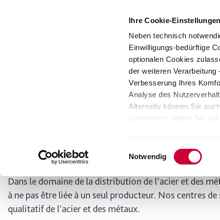
Ihre Cookie-Einstellunge
Neben technisch notwendi
Einwilligungs-bedürftige C
Unternehmen
Defence
Services & Fertigung
optionalen Cookies zulass
der weiteren Verarbeitung
Verbesserung Ihres Komfor
Kloeckner Metals e
Analyse des Nutzerverhal
Alternativ können Sie au
zustimmen, indem Sie auf d
Notre promesse « Nous travaillons en partenariat avec n
stets die Verarbeitung in 
solutions innovantes pour un avenir durable » transce
Datenschutzniveau bei sol
désormais les commandes en provenance du Royaume-Un
Einwilligungsauswahl
verarbeiteten Daten zugre
Notwendig
et d’en créer de nouvelles.
Erklärungen zu den verwen
personenbezogenen Daten,
Dans le domaine de la distribution de l’acier et des 
Datenempfängern, können S
à ne pas être liée à un seul producteur. Nos centres d
unserer
Datenschutzerkl
qualitatif de l’acier et des métaux.
von Ihnen gewählten Einste